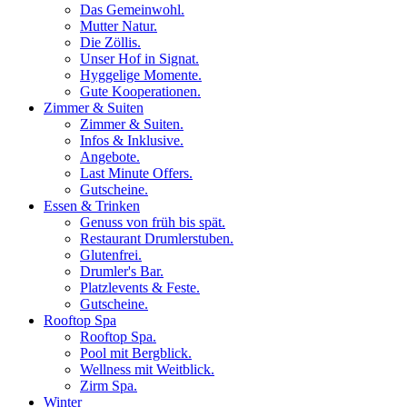
Das Gemeinwohl.
Mutter Natur.
Die Zöllis.
Unser Hof in Signat.
Hyggelige Momente.
Gute Kooperationen.
Zimmer & Suiten
Zimmer & Suiten.
Infos & Inklusive.
Angebote.
Last Minute Offers.
Gutscheine.
Essen & Trinken
Genuss von früh bis spät.
Restaurant Drumlerstuben.
Glutenfrei.
Drumler's Bar.
Platzlevents & Feste.
Gutscheine.
Rooftop Spa
Rooftop Spa.
Pool mit Bergblick.
Wellness mit Weitblick.
Zirm Spa.
Winter