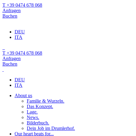
T +39 0474 678 068
Anfragen
Buchen
DEU
ITA
T +39 0474 678 068
Anfragen
Buchen
DEU
ITA
About us
Familie & Wurzeln.
Das Konzept.
Lage.
News.
Bilderbuch.
Dein Job im Drumlerhof.
Our heart beats for...