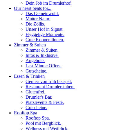
Dein Job im Drumlerhof.
Our heart beats for...
Das Gemeinwohl.
Mutter Natur.
Die Zöllis.
Unser Hof in Signat.
Hyggelige Momente.
Gute Kooperationen.
Zimmer & Suiten
Zimmer & Suiten.
Infos & Inklusive.
Angebote.
Last Minute Offers.
Gutscheine.
Essen & Trinken
Genuss von früh bis spät.
Restaurant Drumlerstuben.
Glutenfrei.
Drumler's Bar.
Platzlevents & Feste.
Gutscheine.
Rooftop Spa
Rooftop Spa.
Pool mit Bergblick.
Wellness mit Weitblick.