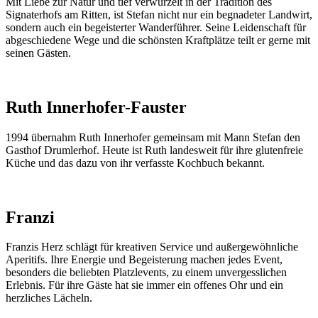
Mit Liebe zur Natur und tief verwurzelt in der Tradition des
Signaterhofs am Ritten, ist Stefan nicht nur ein begnadeter Landwirt,
sondern auch ein begeisterter Wanderführer. Seine Leidenschaft für
abgeschiedene Wege und die schönsten Kraftplätze teilt er gerne mit
seinen Gästen.
Ruth Innerhofer-Fauster
1994 übernahm Ruth Innerhofer gemeinsam mit Mann Stefan den
Gasthof Drumlerhof. Heute ist Ruth landesweit für ihre glutenfreie
Küche und das dazu von ihr verfasste Kochbuch bekannt.
Franzi
Franzis Herz schlägt für kreativen Service und außergewöhnliche
Aperitifs. Ihre Energie und Begeisterung machen jedes Event,
besonders die beliebten Platzlevents, zu einem unvergesslichen
Erlebnis. Für ihre Gäste hat sie immer ein offenes Ohr und ein
herzliches Lächeln.