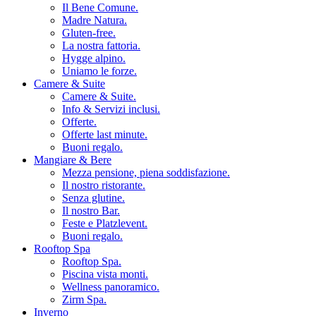
Il Bene Comune.
Madre Natura.
Gluten-free.
La nostra fattoria.
Hygge alpino.
Uniamo le forze.
Camere & Suite
Camere & Suite.
Info & Servizi inclusi.
Offerte.
Offerte last minute.
Buoni regalo.
Mangiare & Bere
Mezza pensione, piena soddisfazione.
Il nostro ristorante.
Senza glutine.
Il nostro Bar.
Feste e Platzlevent.
Buoni regalo.
Rooftop Spa
Rooftop Spa.
Piscina vista monti.
Wellness panoramico.
Zirm Spa.
Inverno