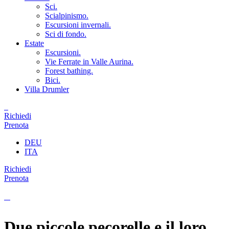
Sci.
Scialpinismo.
Escursioni invernali.
Sci di fondo.
Estate
Escursioni.
Vie Ferrate in Valle Aurina.
Forest bathing.
Bici.
Villa Drumler
Richiedi
Prenota
DEU
ITA
Richiedi
Prenota
Due piccole pecorelle e il loro