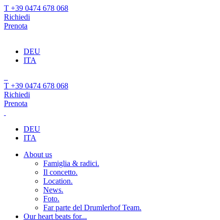
T +39 0474 678 068
Richiedi
Prenota
DEU
ITA
T +39 0474 678 068
Richiedi
Prenota
DEU
ITA
About us
Famiglia & radici.
Il concetto.
Location.
News.
Foto.
Far parte del Drumlerhof Team.
Our heart beats for...