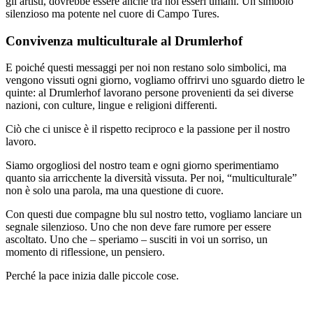
gli artisti, dovrebbe essere anche tra noi esseri umani. Un simbolo
silenzioso ma potente nel cuore di Campo Tures.
Convivenza multiculturale al Drumlerhof
E poiché questi messaggi per noi non restano solo simbolici, ma
vengono vissuti ogni giorno, vogliamo offrirvi uno sguardo dietro le
quinte: al Drumlerhof lavorano persone provenienti da sei diverse
nazioni, con culture, lingue e religioni differenti.
Ciò che ci unisce è il rispetto reciproco e la passione per il nostro
lavoro.
Siamo orgogliosi del nostro team e ogni giorno sperimentiamo
quanto sia arricchente la diversità vissuta. Per noi, “multiculturale”
non è solo una parola, ma una questione di cuore.
Con questi due compagne blu sul nostro tetto, vogliamo lanciare un
segnale silenzioso. Uno che non deve fare rumore per essere
ascoltato. Uno che – speriamo – susciti in voi un sorriso, un
momento di riflessione, un pensiero.
Perché la pace inizia dalle piccole cose.