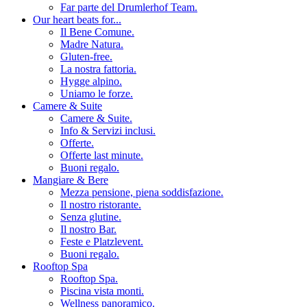
Far parte del Drumlerhof Team.
Our heart beats for...
Il Bene Comune.
Madre Natura.
Gluten-free.
La nostra fattoria.
Hygge alpino.
Uniamo le forze.
Camere & Suite
Camere & Suite.
Info & Servizi inclusi.
Offerte.
Offerte last minute.
Buoni regalo.
Mangiare & Bere
Mezza pensione, piena soddisfazione.
Il nostro ristorante.
Senza glutine.
Il nostro Bar.
Feste e Platzlevent.
Buoni regalo.
Rooftop Spa
Rooftop Spa.
Piscina vista monti.
Wellness panoramico.