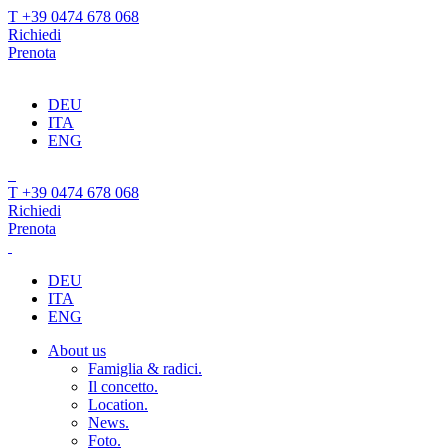
T +39 0474 678 068
Richiedi
Prenota
DEU
ITA
ENG
T +39 0474 678 068
Richiedi
Prenota
DEU
ITA
ENG
About us
Famiglia & radici.
Il concetto.
Location.
News.
Foto.