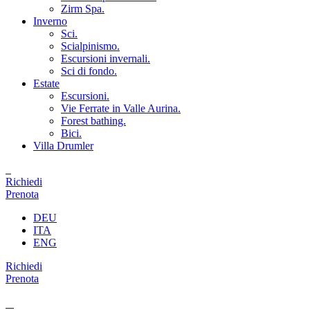
Zirm Spa.
Inverno
Sci.
Scialpinismo.
Escursioni invernali.
Sci di fondo.
Estate
Escursioni.
Vie Ferrate in Valle Aurina.
Forest bathing.
Bici.
Villa Drumler
Richiedi
Prenota
DEU
ITA
ENG
Richiedi
Prenota