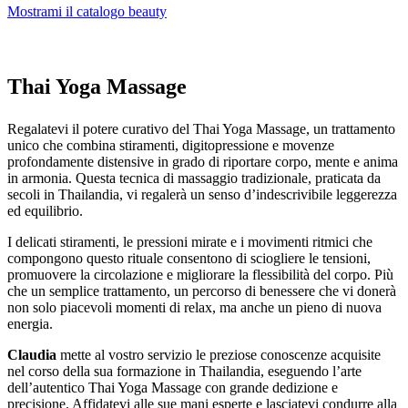
Mostrami il catalogo beauty
Thai Yoga Massage
Regalatevi il potere curativo del Thai Yoga Massage, un trattamento
unico che combina stiramenti, digitopressione e movenze
profondamente distensive in grado di riportare corpo, mente e anima
in armonia. Questa tecnica di massaggio tradizionale, praticata da
secoli in Thailandia, vi regalerà un senso d’indescrivibile leggerezza
ed equilibrio.
I delicati stiramenti, le pressioni mirate e i movimenti ritmici che
compongono questo rituale consentono di sciogliere le tensioni,
promuovere la circolazione e migliorare la flessibilità del corpo. Più
che un semplice trattamento, un percorso di benessere che vi donerà
non solo piacevoli momenti di relax, ma anche un pieno di nuova
energia.
Claudia
mette al vostro servizio le preziose conoscenze acquisite
nel corso della sua formazione in Thailandia, eseguendo l’arte
dell’autentico Thai Yoga Massage con grande dedizione e
precisione. Affidatevi alle sue mani esperte e lasciatevi condurre alla