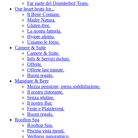
Far parte del Drumlerhof Team.
Our heart beats for...
Il Bene Comune.
Madre Natura.
Gluten-free.
La nostra fattoria.
Hygge alpino.
Uniamo le forze.
Camere & Suite
Camere & Suite.
Info & Servizi inclusi.
Offerte.
Offerte last minute.
Buoni regalo.
Mangiare & Bere
Mezza pensione, piena soddisfazione.
Il nostro ristorante.
Senza glutine.
Il nostro Bar.
Feste e Platzlevent.
Buoni regalo.
Rooftop Spa
Rooftop Spa.
Piscina vista monti.
Wellness panoramico.