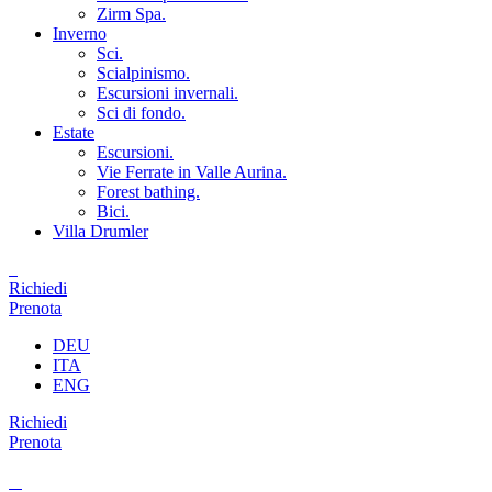
Zirm Spa.
Inverno
Sci.
Scialpinismo.
Escursioni invernali.
Sci di fondo.
Estate
Escursioni.
Vie Ferrate in Valle Aurina.
Forest bathing.
Bici.
Villa Drumler
Richiedi
Prenota
DEU
ITA
ENG
Richiedi
Prenota