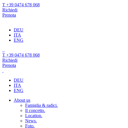
T +39 0474 678 068
Richiedi
Prenota
DEU
ITA
ENG
T +39 0474 678 068
Richiedi
Prenota
DEU
ITA
ENG
About us
Famiglia & radici.
Il concetto.
Location.
News.
Foto.