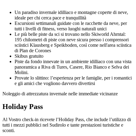
Un paradiso invernale idilliaco e montagne coperte di neve,
ideale per chi cerca pace e tranquillità
Escursioni settimanali guidate con le racchette da neve, per
tutti i livelli di fitness, verso luoghi naturali unici
Le più belle piste da sci si trovano nello Skiworld Ahrntal:
195 chilometri di piste con neve sicura presso i comprensori
sciistici Klausberg e Speikboden, così come nell'area sciistica
di Plan de Corones
Skibus gratuito
Piste da fondo innevate in un ambiente idilliaco con una vista
panoramica a Riva di Tures, Casere, Rio Bianco e Selva dei
Molini.
Provate lo slittino: l’esperienza per le famiglie, per i romantici
e gli amici che vogliono davvero divertirsi
Noleggio di attrezzatura invernale nelle immediate vicinanze
Holiday Pass
Al Vostro check-in ricevete l’Holiday Pass, che include l’utilizzo di
tutti i mezzi pubblici nel Sudirolo e tante prestazioni turistiche e
sconti.