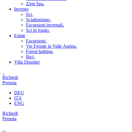
Zirm Spa.
Inverno
Sci.
Scialpinismo.
Escursioni invernali.
Sci di fondo.
Estate
Escursioni.
Vie Ferrate in Valle Aurina.
Forest bathing.
Bici.
Villa Drumler
Richiedi
Prenota
DEU
ITA
ENG
Richiedi
Prenota