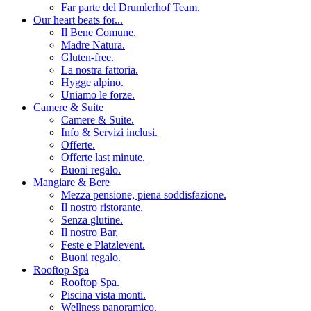
Far parte del Drumlerhof Team.
Our heart beats for...
Il Bene Comune.
Madre Natura.
Gluten-free.
La nostra fattoria.
Hygge alpino.
Uniamo le forze.
Camere & Suite
Camere & Suite.
Info & Servizi inclusi.
Offerte.
Offerte last minute.
Buoni regalo.
Mangiare & Bere
Mezza pensione, piena soddisfazione.
Il nostro ristorante.
Senza glutine.
Il nostro Bar.
Feste e Platzlevent.
Buoni regalo.
Rooftop Spa
Rooftop Spa.
Piscina vista monti.
Wellness panoramico.