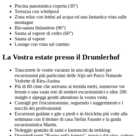
Piscina panoramica coperta (30°)
Terrazza con whirlpool
Zona relax con lettini ad acqua ed una fantastica vista sulle
montagne
Bio-sauna finlandese (90°)
Sauna al vapore di cedro (60°)
Sauna al vapore
Lounge con vista sul camino
La Vostra estate presso il Drumlerhof
Trascorrete le vostre vacanze in uno degli hotel per
escursionisti più particolari delle Alpi nel Parco Naturale
Vedrette di Ries-Aurina
Più di 80 cime che arrivano ai tremila metri, numerose vie
ferrate e una vasta rete di sentieri escursionistici e oltre 200
malghi e alpeggi gestiti attendono la vostra visita
Consigli per l'escursionismo, seguendo i suggerimenti e i
trucchi dei professionisti
Escursioni guidate e gite a piedi e in bicicletta più volte alla
settimana con il titolare di casa Stefan Fauster e la guida
escursionistica Martin.
Noleggio gratuito di zaini e bastoncini da trekking
DrumlerEventi "Bagno nella foresta", musica dal vivo, cottura