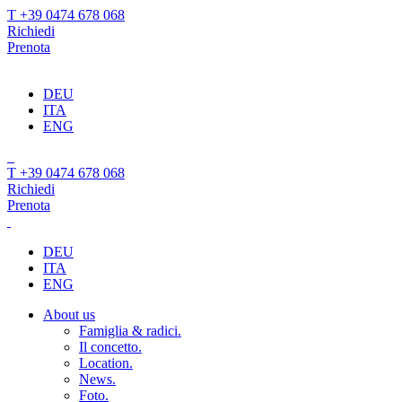
T +39 0474 678 068
Richiedi
Prenota
DEU
ITA
ENG
T +39 0474 678 068
Richiedi
Prenota
DEU
ITA
ENG
About us
Famiglia & radici.
Il concetto.
Location.
News.
Foto.