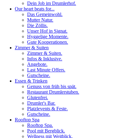
Dein Job im Drumlerhof.
Our heart beats for...
Das Gemeinwohl.
Mutter Natur.
Die Zöllis.
Unser Hof in Signat.
Hyggelige Momente.
Gute Kooperationen.
Zimmer & Suiten
Zimmer & Suiten.
Infos & Inklusive.
Angebote.
Last Minute Offers.
Gutscheine.
Essen & Trinken
Genuss von früh bis spät.
Restaurant Drumlerstuben.
Glutenfrei.
Drumler's Bar.
Platzlevents & Feste.
Gutscheine.
Rooftop Spa
Rooftop Spa.
Pool mit Bergblick.
Wellness mit Weitblick.